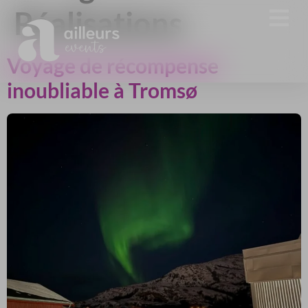
Réalisations
Voyage de récompense
inoubliable à Tromsø