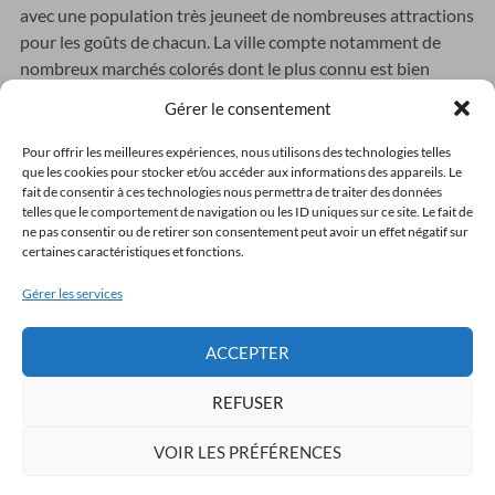
avec une population très jeuneet de nombreuses attractions
pour les goûts de chacun. La ville compte notamment de
nombreux marchés colorés dont le plus connu est bien
entendu le
grand bazar
, le marché couvert le plus grand du
Gérer le consentement
monde datant du XV° siècle. Plus de 4000 boutiques à votre
disposition distillant tous les charmes de l’Orient. Pour les
Pour offrir les meilleures expériences, nous utilisons des technologies telles
que les cookies pour stocker et/ou accéder aux informations des appareils. Le
accros du shopping, vous pourrez également vous faire
fait de consentir à ces technologies nous permettra de traiter des données
tailler une veste en cuir sur mesure à prix défiant toute
telles que le comportement de navigation ou les ID uniques sur ce site. Le fait de
concurrence.
ne pas consentir ou de retirer son consentement peut avoir un effet négatif sur
certaines caractéristiques et fonctions.
Percevez tout le charme de cette ville au cours d’une
Gérer les services
croisière sur le
Bosphore
et admirer les palais européens et
sur
asiatiques.
Suivez-nous
ACCEPTER
Découvrez le temps d’un week-end cette ville bouillonnante
et captivante.
REFUSER
Actualités récentes
VOIR LES PRÉFÉRENCES