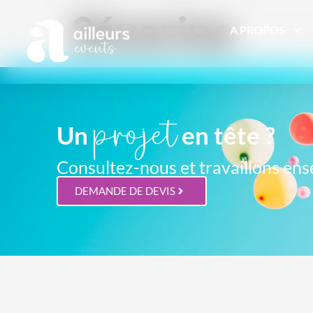
Séverine
A PROPOS
projet
Un
en tête ?
Consultez-nous et travaillons ens
DEMANDE DE DEVIS