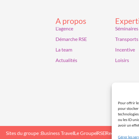
A propos
Expert
L'agence
Séminaires
Démarche RSE
Transports
La team
Incentive
Actualités
Loisirs
Pour offrir l
pour stocker 
technologies
ou les ID uni
avoir un effe
Sites du groupe :
Business Travel
Le Groupe
RSE
Recrutement
Gérer les ser