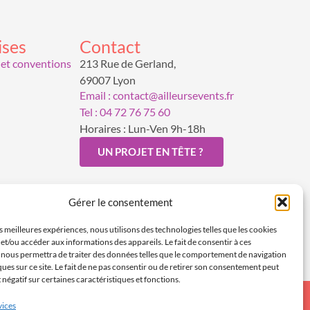
ises
Contact
 et conventions
213 Rue de Gerland,
69007 Lyon
Email : contact@ailleursevents.fr
Tel : 04 72 76 75 60
Horaires : Lun-Ven 9h-18h
UN PROJET EN TÊTE ?
Gérer le consentement
es meilleures expériences, nous utilisons des technologies telles que les cookies
et/ou accéder aux informations des appareils. Le fait de consentir à ces
 nous permettra de traiter des données telles que le comportement de navigation
ques sur ce site. Le fait de ne pas consentir ou de retirer son consentement peut
t négatif sur certaines caractéristiques et fonctions.
vices