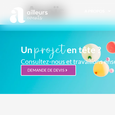
Anaïs
A PROPOS
projet
Un
en tête ?
Consultez-nous et travaillons ens
DEMANDE DE DEVIS