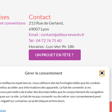
ises
Contact
 et conventions
213 Rue de Gerland,
69007 Lyon
Email : contact@ailleursevents.fr
Tel : 04 72 76 75 60
Horaires : Lun-Ven 9h-18h
UN PROJET EN TÊTE ?
Gérer le consentement
es meilleures expériences, nous utilisons des technologies telles que les cookies
et/ou accéder aux informations des appareils. Le fait de consentir à ces
 nous permettra de traiter des données telles que le comportement de navigation
ques sur ce site. Le fait de ne pas consentir ou de retirer son consentement peut
t négatif sur certaines caractéristiques et fonctions.
vices