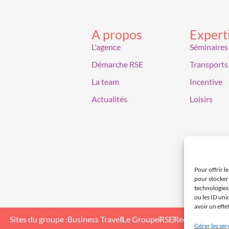
A propos
Expert
L'agence
Séminaires
Démarche RSE
Transports
La team
Incentive
Actualités
Loisirs
Pour offrir l
pour stocker 
technologies
ou les ID uni
avoir un effe
Sites du groupe :
Business Travel
Le Groupe
RSE
Recrutement
Gérer les ser