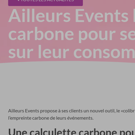
Ailleurs Events 
carbone pour sen
sur leur conso
Ailleurs Events propose à ses clients un nouvel outil, le «colib
l’empreinte carbone de leurs événements.
Une calculette carbone pou