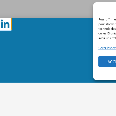
Pour offrir l
pour stocker 
technologies
ou les ID uni
avoir un effe
Gérer les ser
ACC