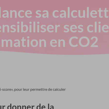
lance sa calculet
sibiliser ses cli
mmation en CO2
ri-score», pour leur permettre de calculer
r donner de la