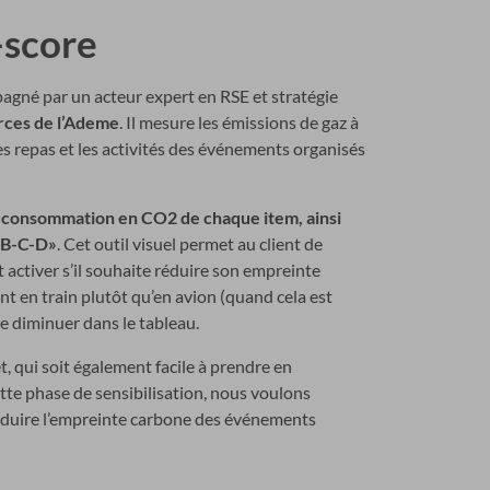
-score
pagné par un acteur expert en RSE et stratégie
urces de l’Ademe
. Il mesure les émissions de gaz à
es repas et les activités des événements organisés
 la consommation en CO2 de chaque item, ainsi
A-B-C-D»
. Cet outil visuel permet au client de
t activer s’il souhaite réduire son empreinte
nt en train plutôt qu’en avion (quand cela est
re diminuer dans le tableau.
et, qui soit également facile à prendre en
ette phase de sensibilisation, nous voulons
éduire l’empreinte carbone des événements