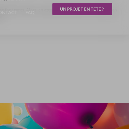
UN PROJET EN TÊTE ?
 se font rares. Alors, en attendant de pouvoir se retrouver en
ONTACT
FAQ
al.