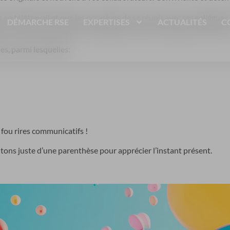
en télétravail et que les occasions de se réunir avec ses collègues
DÉMARCHE RSE
EXPERTISES
ACTUALITÉS
C
 à remercier et fédérer vos équipes et surtout rebooster leur mor
es, parmi lesquelles:
 fou rires communicatifs !
itons juste d’une parenthèse pour apprécier l’instant présent.