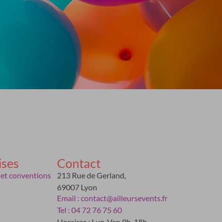
ises
Contact
 et conventions
213 Rue de Gerland,
69007 Lyon
Email : contact@ailleursevents.fr
Tel : 04 72 76 75 60
Horaires : Lun-Ven 9h-18h