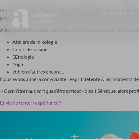
Parce que oui, bientôt un an que nombre d’entre nous sont intallés 
A PROPOS
présentiel, nous avons pensé à des moyens digitaux pour continuer
Ailleurs Events
a testé pour vous de nombreuses activités virtuell
Ateliers de mixologie
Cours de cuisine
Œnologie
Yoga
et bien d’autres encore…
Nous avons aimé la convivialité, l’esprit détente & les moments de
» C’est n’être nulle part que d’être partout »
disait Sénèque, alors prof
Envie de tenter l’expérience ?